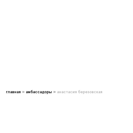
главная
»
амбассадоры
»
анастасия березовская