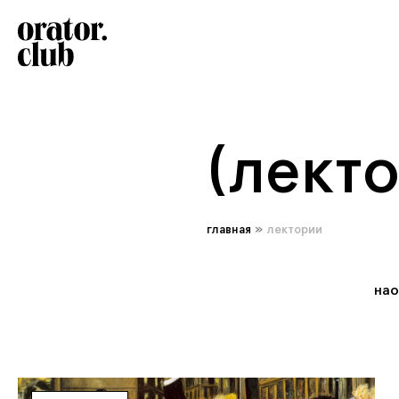
(лект
главная
»
лектории
нао