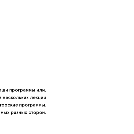
аши программы или,
з нескольких
лекций
вторские программы.
амых разных сторон.