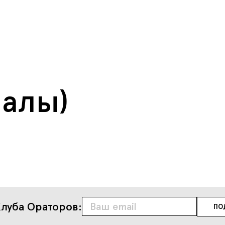
11 занятий
550.000
руб.
иалы)
луба Ораторов: