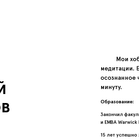
Мои хоб
медитации. 
осознанное ч
й
минуту.
в
Образование:
Закончил факул
и EMBA Warwick B
15 лет успешно