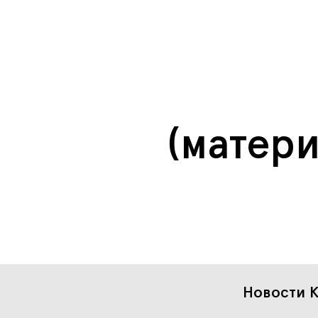
12 занятий
400.000
руб.
(матер
Новости К