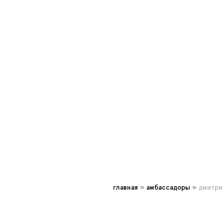
главная
»
амбассадоры
»
дмитри