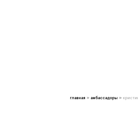
главная
»
амбассадоры
»
кристи