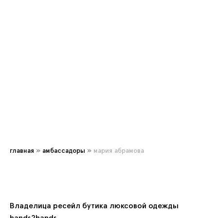
главная
»
амбассадоры
»
мария ⁠абрамова
Владелица ресейл бутика люксовой одежды
hands2hands