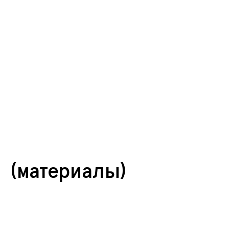
Техника речи
12 занятий
315.000
руб.
(материалы)