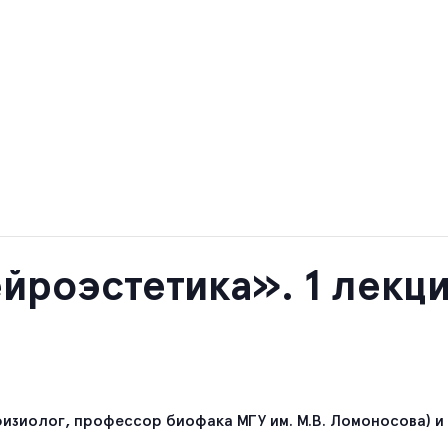
йроэстетика». 1 лекц
изиолог, профессор биофака МГУ им. М.В. Ломоносова) и 