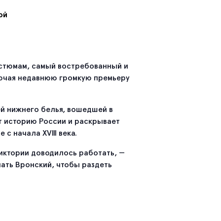
ой
стюмам, самый востребованный и
ключая недавнюю громкую премьеру
ей нижнего белья, вошедшей в
т историю России и раскрывает
 начала XVIII века.
Виктории доводилось работать, —
лать Вронский, чтобы раздеть