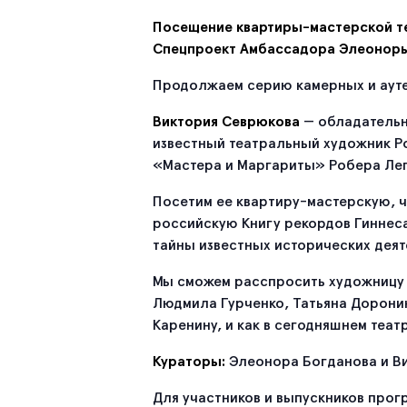
Посещение квартиры-мастерской т
Спецпроект Амбассадора Элеонор
Продолжаем серию камерных и аут
Виктория Севрюкова
— обладательн
известный театральный художник Ро
«Мастера и Маргариты» Робера Леп
Посетим ее квартиру-мастерскую, ч
российскую Книгу рекордов Гиннес
тайны известных исторических деят
Мы сможем расспросить художницу о
Людмила Гурченко, Татьяна Доронин
Каренину, и как в сегодняшнем теа
Кураторы:
Элеонора Богданова и Ви
Для участников и выпускников прог