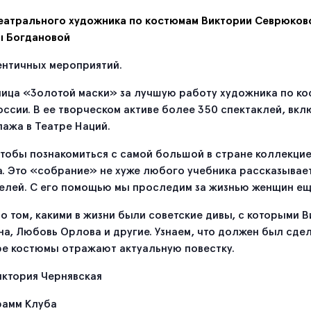
еатрального художника по костюмам Виктории Севрюков
ы Богдановой
ентичных мероприятий.
ица «Золотой маски» за лучшую работу художника по ко
ссии. В ее творческом активе более 350 спектаклей, в
ажа в Театре Наций.
тобы познакомиться с самой большой в стране коллекци
а. Это «собрание» не хуже любого учебника рассказывае
елей. С его помощью мы проследим за жизнью женщин еще с
 том, какими в жизни были советские дивы, с которыми 
а, Любовь Орлова и другие. Узнаем, что должен был сде
тре костюмы отражают актуальную повестку.
ктория Чернявская
рамм Клуба