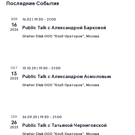
Последние События
пр
ФЕВ
16.02 | 19:30
-
21:00
Со
16
Public Talk с Александрой Барковой
2026
на
Orator Club
ООО "Клуб Ораторов", Москва
ОКТ
13.10.25 | 19:30
-
21:00
13
Public Talk c Александром Асмоловым
2025
Orator Club
ООО "Клуб Ораторов", Москва
СЕН
26.09.25 | 19:30
-
21:00
26
Public Talk c Татьяной Черниговской
2025
Orator Club
ООО "Клуб Ораторов", Москва