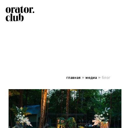
главная
»
медиа
»
блог