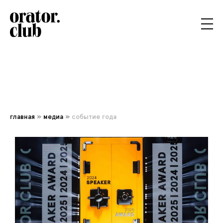
главная
»
медиа
»
событие года