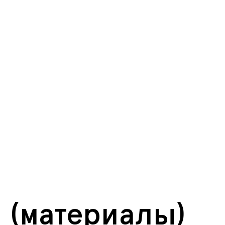
Лектории
15 лекций
250.000
руб.
(материалы)