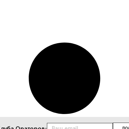
луба Ораторов: