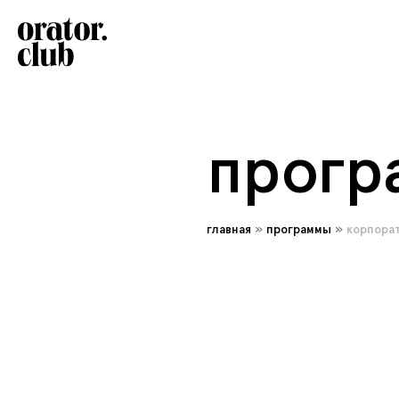
прогр
главная
»
программы
»
корпора