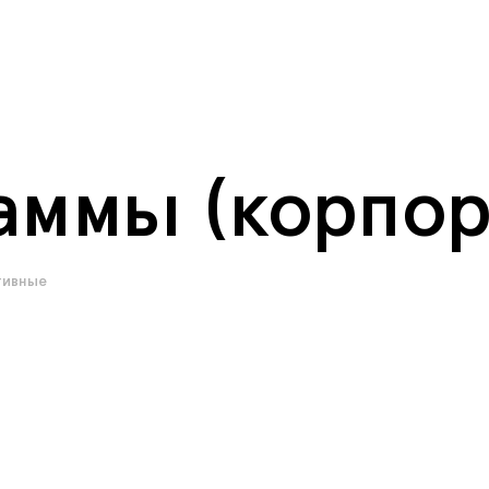
аммы (корпор
тивные
корпоративные
старт