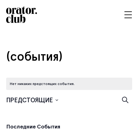
(события)
Нет никаких предстоящих события.
По
ПРЕДСТОЯЩИЕ
Поиск
Выбрать
и
дату.
Последние События
пр