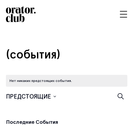
(события)
Нет никаких предстоящих события.
По
ПРЕДСТОЯЩИЕ
Поиск
Выбрать
и
дату.
Последние События
пр