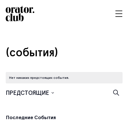
(события)
Нет никаких предстоящих события.
По
ПРЕДСТОЯЩИЕ
Поиск
Выбрать
и
дату.
Последние События
пр