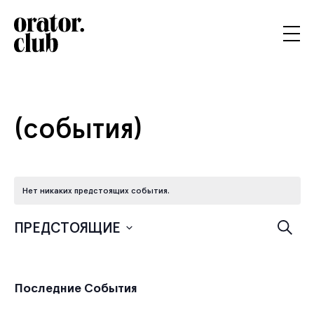
(события)
Нет никаких предстоящих события.
По
ПРЕДСТОЯЩИЕ
Поиск
Выбрать
и
дату.
Последние События
пр